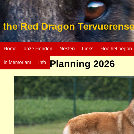
the Red Dragon Tervuerense
Home
onze Honden
Nesten
Links
Hoe het begon
Planning 2026
In Memoriam
Info